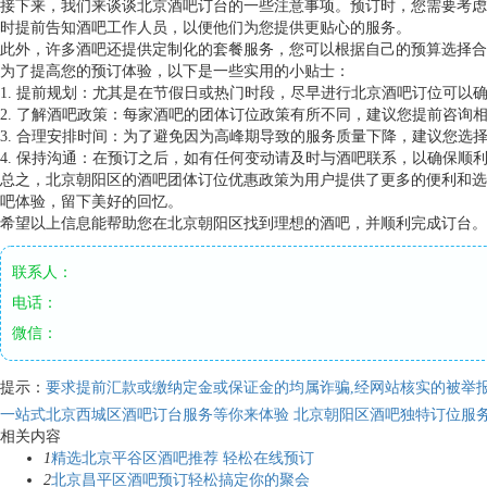
接下来，我们来谈谈北京酒吧订台的一些注意事项。预订时，您需要考虑
时提前告知酒吧工作人员，以便他们为您提供更贴心的服务。
此外，许多酒吧还提供定制化的套餐服务，您可以根据自己的预算选择合
为了提高您的预订体验，以下是一些实用的小贴士：
1. 提前规划：尤其是在节假日或热门时段，尽早进行北京酒吧订位可以
2. 了解酒吧政策：每家酒吧的团体订位政策有所不同，建议您提前咨询
3. 合理安排时间：为了避免因为高峰期导致的服务质量下降，建议您选
4. 保持沟通：在预订之后，如有任何变动请及时与酒吧联系，以确保顺
总之，北京朝阳区的酒吧团体订位优惠政策为用户提供了更多的便利和选
吧体验，留下美好的回忆。
希望以上信息能帮助您在北京朝阳区找到理想的酒吧，并顺利完成订台。
联系人：
电话：
微信：
提示：
要求提前汇款或缴纳定金或保证金的均属诈骗,经网站核实的被举报
一站式北京西城区酒吧订台服务等你来体验
北京朝阳区酒吧独特订位服
相关内容
1
精选北京平谷区酒吧推荐 轻松在线预订
2
北京昌平区酒吧预订轻松搞定你的聚会